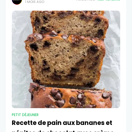
1 MOIS AGO
amusant et nutritif, prêt en
PETIT DÉJEUNER
Recette de pain aux bananes et