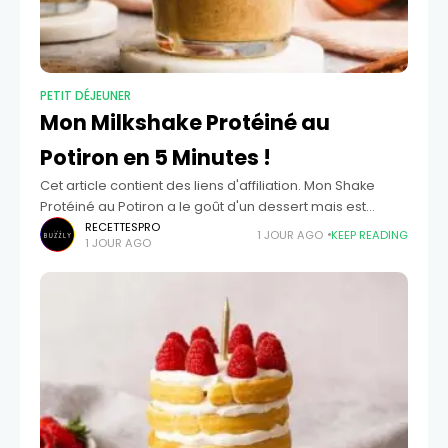
PETIT DÉJEUNER
Mon Milkshake Protéiné au
Potiron en 5 Minutes !
Cet article contient des liens d'affiliation. Mon Shake
Protéiné au Potiron a le goût d'un dessert mais est
rempli de protéines pour vous rassasier toute la
RECETTESPRO
1 JOUR AGO
KEEP READING
1 JOUR AGO
matinée. C'est mon smoothie