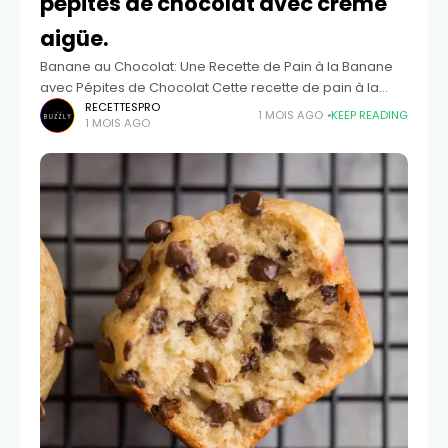
pépites de chocolat avec crème
aigüe.
Banane au Chocolat: Une Recette de Pain à la Banane
avec Pépites de Chocolat Cette recette de pain à la
banane avec pépites de chocolat deviendra votre
RECETTESPRO
1 MOIS AGO
KEEP READING
1 MOIS AGO
nouvelle favorite !