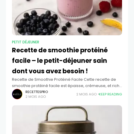
PETIT DÉJEUNER
Recette de smoothie protéiné
facile – le petit-déjeuner sain
dont vous avez besoin !
Recette de Smoothie Protéiné Facile Cette recette de
smoothie protéiné facile est épaisse, crémeuse, et riche
en protéines pour un petit-déjeuner sain et rapide ou
RECETTESPRO
2 MOIS AGO
KEEP READING
2 MOIS AGO
une collation après l'entraînement. Prête