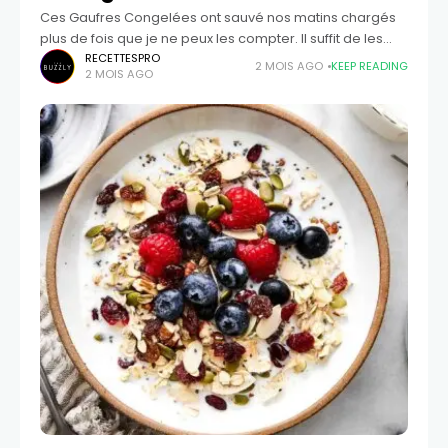
Ces Gaufres Congelées ont sauvé nos matins chargés
plus de fois que je ne peux les compter. Il suffit de les
mettre au grille-pain et le petit déjeuner est prêt
RECETTESPRO
2 MOIS AGO
KEEP READING
2 MOIS AGO