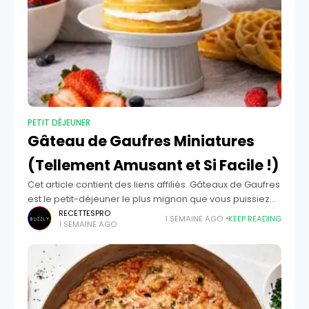
PETIT DÉJEUNER
Gâteau de Gaufres Miniatures
(Tellement Amusant et Si Facile !)
Cet article contient des liens affiliés. Gâteaux de Gaufres
est le petit-déjeuner le plus mignon que vous puissiez
empiler, et c'est une idée de petit-déjeuner
RECETTESPRO
1 SEMAINE AGO
KEEP READING
1 SEMAINE AGO
d'anniversaire si facile. Nous superposons