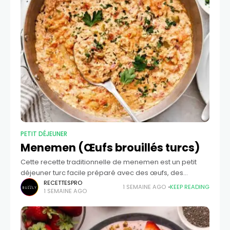
PETIT DÉJEUNER
Menemen (Œufs brouillés turcs)
Cette recette traditionnelle de menemen est un petit
déjeuner turc facile préparé avec des œufs, des
tomates mûres, des poivrons verts et des épices. C'est
RECETTESPRO
1 SEMAINE AGO
KEEP READING
1 SEMAINE AGO
un plat simple, préparé dans