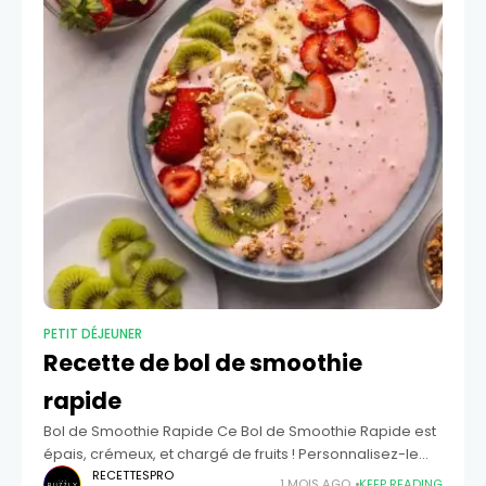
PETIT DÉJEUNER
Recette de bol de smoothie
rapide
Bol de Smoothie Rapide Ce Bol de Smoothie Rapide est
épais, crémeux, et chargé de fruits ! Personnalisez-le
avec vos garnitures préférées pour un petit-déjeuner
RECETTESPRO
1 MOIS AGO
KEEP READING