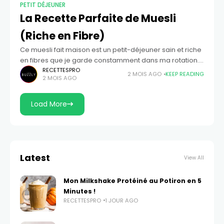
PETIT DÉJEUNER
La Recette Parfaite de Muesli
(Riche en Fibre)
Ce muesli fait maison est un petit-déjeuner sain et riche
en fibres que je garde constamment dans ma rotation. Il
est facile à préparer, se conserve bien et est parfait
RECETTESPRO
2 MOIS AGO
KEEP READING
2 MOIS AGO
Load More
Latest
View All
Mon Milkshake Protéiné au Potiron en 5
Minutes !
RECETTESPRO
1 JOUR AGO