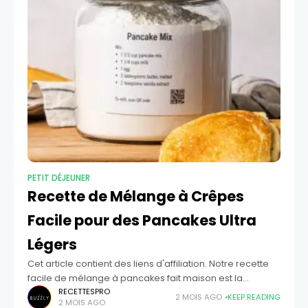
PETIT DÉJEUNER
Recette de Mélange à Crêpes
Facile pour des Pancakes Ultra
Légers
Cet article contient des liens d'affiliation. Notre recette
facile de mélange à pancakes fait maison est la
meilleure chose à avoir sur votre étagère de cuisine. Elle
RECETTESPRO
2 MOIS AGO
KEEP READING
2 MOIS AGO
se compose d'ingrédients