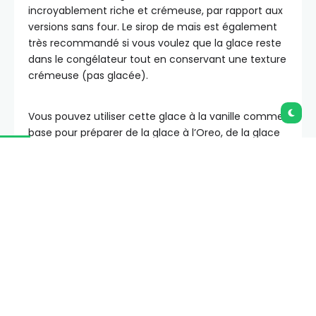
incroyablement riche et crémeuse, par rapport aux
versions sans four. Le sirop de maïs est également
très recommandé si vous voulez que la glace reste
dans le congélateur tout en conservant une texture
crémeuse (pas glacée).
Vous pouvez utiliser cette glace à la vanille comme
base pour préparer de la glace à l’Oreo, de la glace
aux fruits ou plein d’autres saveurs avec des ajouts
(voir mes suggestions dans les notes de la recette).
Servez-la sur des brownies chauds, un croustillant
aux pommes, un cobbler aux pêches, dans un
gâteau glacé, des sandwichs glacés
ou simplement
dans un classique cornet de gaufre maison. Une fois
que vous l’avez faite maison, les glaces du
commerce ne peuvent tout simplement pas
rivaliser !