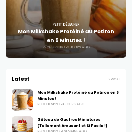
PETIT DÉJEUNER
Mon Milkshake Protéiné au Potiron
en 5 Minutes !
RECETTESPRO
3 JOURS AGO
Latest
View All
Mon Milkshake Protéiné au Potiron en 5
Minutes !
RECETTESPRO
3 JOURS AGO
Gâteau de Gaufres Miniatures
(Tellement Amusant et Si Facile !)
RECETTESPRO
1 SEMAINE AGO