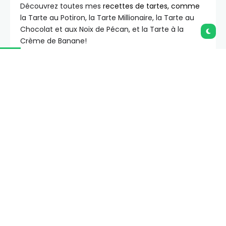
Découvrez toutes mes
recettes de tartes, comme
la Tarte au Potiron, la Tarte Millionaire, la Tarte au
Chocolat et aux Noix de Pécan, et la Tarte à la
Crème de Banane!
Comment préparer la
Banoffee Pie:
Croûte de Biscuits Graham:
Préparez une croûte
de biscuits Graham maison – cela ne prend que 15
minutes et celles du commerce manquent de
saveur et sont souvent délicates et friables.
Assemblage:
Étalez une couche de
dulce de leche
au fond de la croûte (vous pouvez le faire vous-
même ou en acheter), puis disposez des tranches
de banane fraîche (j’aime les arroser d’un peu de