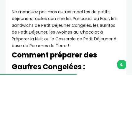
Ne
manquez pas mes autres recettes
de petits
déjeuners faciles comme les Pancakes au Four, les
Sandwichs de Petit Déjeuner Congelés, les Burritos
de Petit Déjeuner, les Avoines au Chocolat à
Préparer la Nuit ou le Casserole de Petit Déjeuner à
base de Pommes de Terre !
Comment préparer des
Gaufres Congelées :
Préparer la Pâte à Gaufres :
Mélanger les
ingrédients secs dans un
saladier
puis les
ingrédients liquides dans un autre saladier, et enfin
mélanger avec les ingrédients secs. Battre les
blancs d’œufs dans un autre bol propre jusqu’à
obtenir des pics souples (je vous assure que cette
étape en vaut la peine !). Incorporer délicatement
aux ingrédients de la pâte à gaufres.