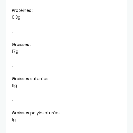
Protéines :
0.3
g
,
Graisses :
17
g
,
Graisses saturées :
11
g
,
Graisses polyinsaturées :
1
g