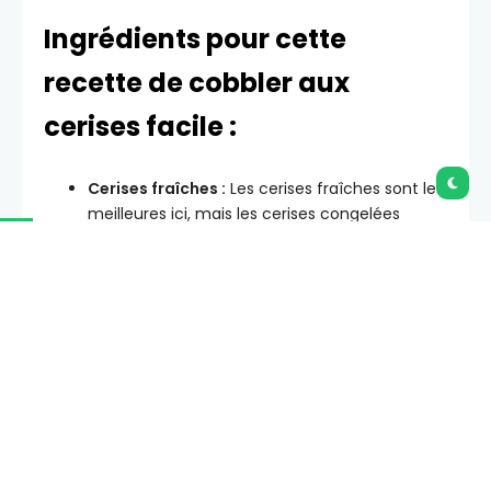
Ingrédients pour cette
recette de cobbler aux
cerises facile :
Cerises fraîches :
Les cerises fraîches sont les
meilleures ici, mais les cerises congelées
fonctionnent aussi ! Elles libèrent un peu plus
d’humidité, vous obtiendrez donc une
garniture plus saucy.
Lait ribot (buttermilk) :
Si vous avez du lait
ribot, utilisez-le pour le meilleur goût et
texture ! Si vous n’en avez pas, vous pouvez
faire votre propre lait ribot
avec cette
méthode facile.
Huile :
Une huile à saveur neutre fonctionne le