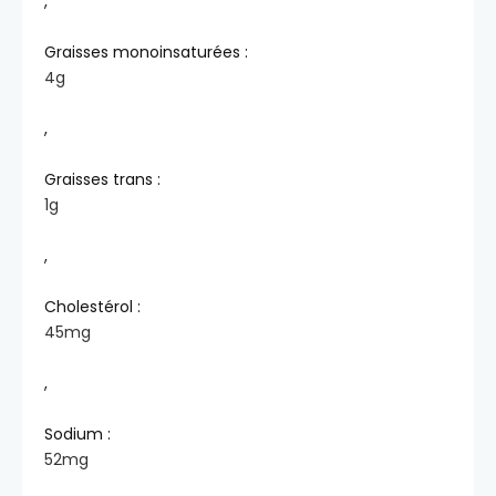
,
Graisses monoinsaturées :
4
g
,
Graisses trans :
1
g
,
Cholestérol :
45
mg
,
Sodium :
52
mg