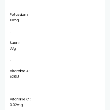
,
Potassium :
10
mg
,
Sucre :
33
g
,
Vitamine A :
528
IU
,
Vitamine C :
0.02
mg