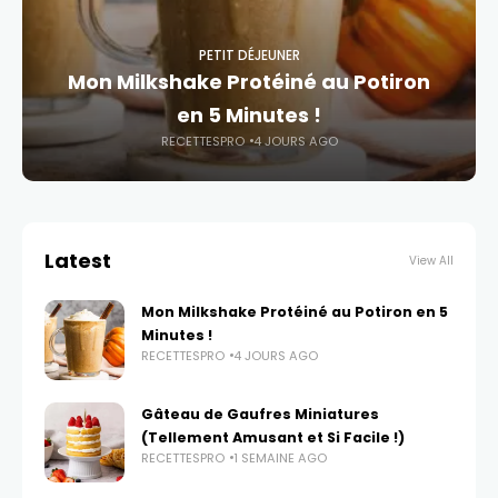
PETIT DÉJEUNER
Mon Milkshake Protéiné au Potiron
en 5 Minutes !
RECETTESPRO
4 JOURS AGO
Latest
View All
Mon Milkshake Protéiné au Potiron en 5
Minutes !
RECETTESPRO
4 JOURS AGO
Gâteau de Gaufres Miniatures
(Tellement Amusant et Si Facile !)
RECETTESPRO
1 SEMAINE AGO