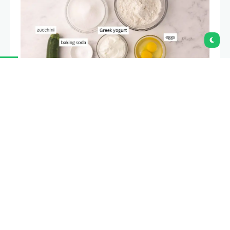
Yaourt grec nature :
Cela garde le pain
incroyablement moelleux ! Remplacez-le par
de la crème aigre ou de la compote de
pommes si nécessaire.
Sugar et vanille :
ajoutent douceur et chaleur.
Œufs :
Lient le tout et apportent de la
structure. Utilisez de gros œufs pour de