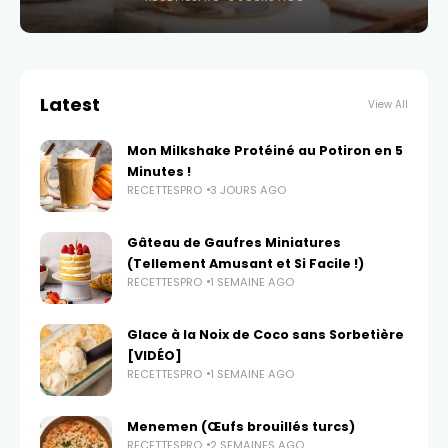
Latest
View All
Mon Milkshake Protéiné au Potiron en 5
Minutes !
RECETTESPRO
3 JOURS AGO
Gâteau de Gaufres Miniatures
(Tellement Amusant et Si Facile !)
RECETTESPRO
1 SEMAINE AGO
Glace à la Noix de Coco sans Sorbetière
[VIDÉO]
RECETTESPRO
1 SEMAINE AGO
Menemen (Œufs brouillés turcs)
RECETTESPRO
2 SEMAINES AGO