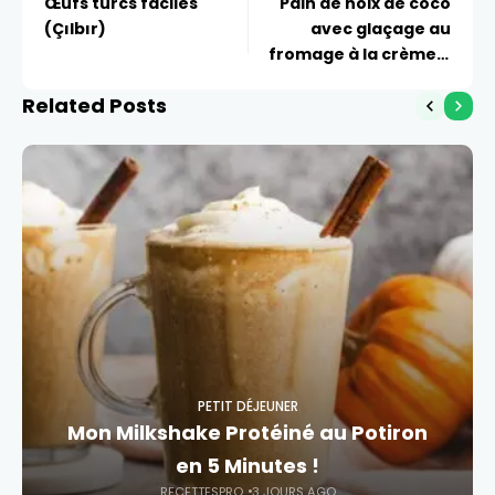
Œufs turcs faciles
Pain de noix de coco
(Çılbır)
avec glaçage au
fromage à la crème –
La recette rebelle
Related Posts
PETIT DÉJEUNER
Mon Milkshake Protéiné au Potiron
en 5 Minutes !
RECETTESPRO
3 JOURS AGO