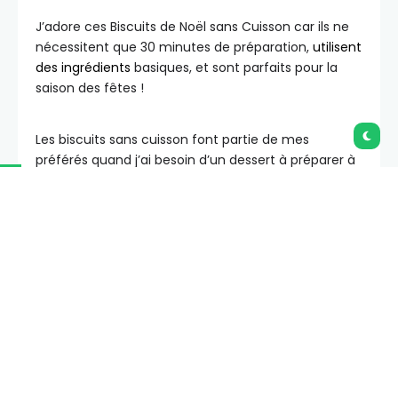
J’adore ces Biscuits de Noël sans Cuisson car ils ne
nécessitent que 30 minutes de préparation,
utilisent
des ingrédients
basiques, et sont parfaits pour la
saison des fêtes !
Les biscuits sans cuisson font partie de mes
préférés quand j’ai besoin d’un dessert à préparer à
l’avance, ou lorsque je veux libérer le four pour
d’autres choses, surtout pendant les fêtes de Noël.
Je commence par un mélange de beurre, de lait,
d’extrait de vanille ou de menthe, et de noix de
coco râpée. Cette base forme une pâte malléable
que je façonne en petits sapins de Noël !
Ensuite, je les trempe dans un mélange de chocolat
blanc fondu, de crème et de beurre pour un effet