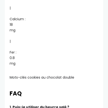
|
Calcium :
18
mg
|
Fer :
0.8
mg
Mots-clés
cookies au chocolat double
FAQ
1. Puis-je utiliser du beurre salé ?