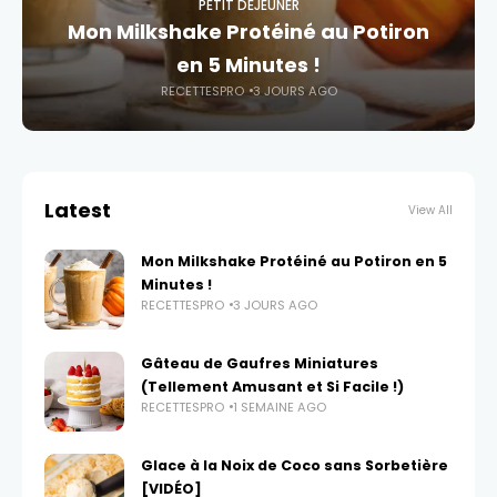
PETIT DÉJEUNER
Mon Milkshake Protéiné au Potiron
en 5 Minutes !
RECETTESPRO
3 JOURS AGO
Latest
View All
Mon Milkshake Protéiné au Potiron en 5
Minutes !
RECETTESPRO
3 JOURS AGO
Gâteau de Gaufres Miniatures
(Tellement Amusant et Si Facile !)
RECETTESPRO
1 SEMAINE AGO
Glace à la Noix de Coco sans Sorbetière
[VIDÉO]