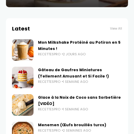
Latest
View All
Mon Milkshake Protéiné au Potiron en 5
Minutes !
RECETTESPRO
2 JOURS AGO
Gâteau de Gaufres Miniatures
(Tellement Amusant et Si Facile !)
RECETTESPRO
1 SEMAINE AGO
Glace à la Noix de Coco sans Sorbetière
[VIDÉO]
RECETTESPRO
1 SEMAINE AGO
Menemen (Œufs brouillés turcs)
RECETTESPRO
2 SEMAINES AGO