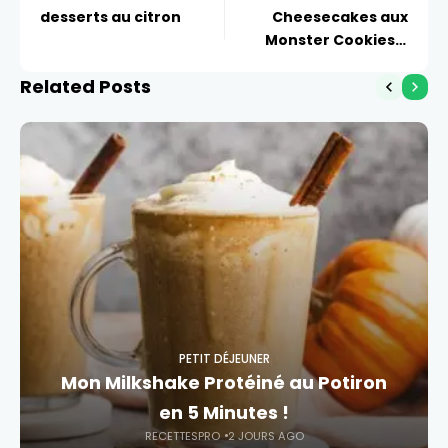
desserts au citron
Cheesecakes aux
Monster Cookies –
RecettesPro
Related Posts
PETIT DÉJEUNER
Mon Milkshake Protéiné au Potiron
en 5 Minutes !
RECETTESPRO
2 JOURS AGO