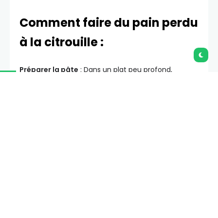
Comment faire du pain perdu
à la citrouille :
Préparer la pâte
: Dans un plat peu profond,
fouettez ensemble les œufs, la citrouille, le lait, le
sucre, la farine, le sel, la vanille et les épices jusqu’à
obtenir un mélange lisse. (Un mixeur peut
également être utilisé pour une pâte encore plus
lisse.)
Cuisiner et servir
: Trempez chaque tranche de
pain dans la pâte pour l’enrober des deux côtés.
Cuisez sur une
grille chaude
ou une poêle jusqu’à ce
qu’elle soit dorée des deux côtés. Servez chaud
avec du sirop. N’oubliez pas d’essayer mes autres
recettes de pain perdu !