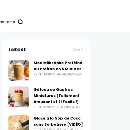
esserts
Latest
View All
Mon Milkshake Protéiné
au Potiron en 5 Minutes !
RECETTESPRO
15 HEURES AGO
Gâteau de Gaufres
Miniatures (Tellement
Amusant et Si Facile !)
RECETTESPRO
7 JOURS AGO
Glace à la Noix de Coco
sans Sorbetière [VIDÉO]
RECETTESPRO
1 SEMAINE AGO