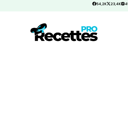
54,2K
23,4K
4