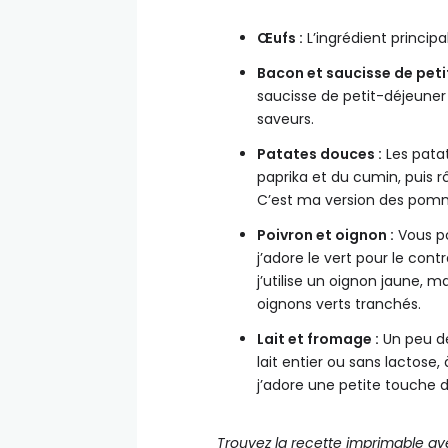
Œufs :
L’ingrédient principal 
Bacon et saucisse de peti
saucisse de petit-déjeuner
saveurs.
Patates douces :
Les patat
paprika et du cumin, puis rô
C’est ma version des pommes
Poivron et oignon :
Vous po
j’adore le vert pour le cont
j’utilise un oignon jaune, 
oignons verts tranchés.
Lait et fromage :
Un peu de 
lait entier ou sans lactose, 
j’adore une petite touche d
Trouvez la recette imprimable av