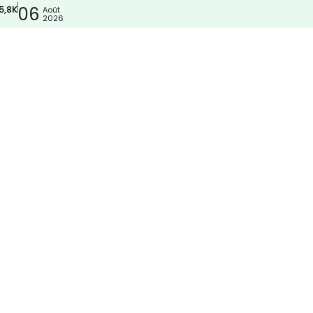
5,8K
06
Août
2026