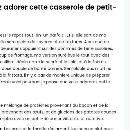
z adorer cette casserole de petit-
st le repas tout-en-un parfait ! Et si elle sort de ma
elle sera pleine de saveurs et de textures. Alors que de
déjeuner s’appuient sur des pommes de terre rissolées,
oup de fromage, ma version surélève le tout avec des
ilibre idéale entre le sucré et le salé, et à la fois du
e dose double de bonté carnée. Semblable aux muffins
 la frittata, il n’y a pas de manière unique de préparer
 mais voici pourquoi je pense que vous adorerez cette
e mélange de protéines provenant du bacon et de la
es provenant des œufs, et de glucides des patates douces
emplira avec un petit-déjeuner vibrante et nutritive.
r.
Les amis et la famille réclament toujours ce plat pour