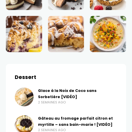
Dessert
Glace à la Noix de Coco sans
Sorbetière [VIDÉO]
2 SEMAINES AGO
Gâteau au fromage parfait citron et
myrtille – sans bain-marie ! [VIDÉO]
2 SEMAINES AGO