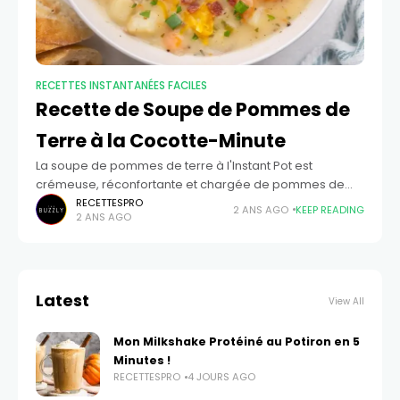
RECETTES INSTANTANÉES FACILES
Recette de Soupe de Pommes de
Terre à la Cocotte-Minute
La soupe de pommes de terre à l'Instant Pot est
crémeuse, réconfortante et chargée de pommes de
terre et de légumes. C'est le plat réconfortant ultime et
RECETTESPRO
2 ANS AGO
KEEP READING
2 ANS AGO
ma soupe préférée
Latest
View All
Mon Milkshake Protéiné au Potiron en 5
Minutes !
RECETTESPRO
4 JOURS AGO