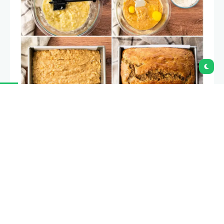
Graissez un
moule à pain
(j’aime également
tapisser le fond du moule de papier sulfurisé
pour éviter que le pain ne colle).
Écrasez les bananes dans un saladier. Ajoutez
le beurre de cacahuète, les œufs, la vanille, le
lait, le sucre brun, le sucre granulé et la
cannelle et mélangez bien.