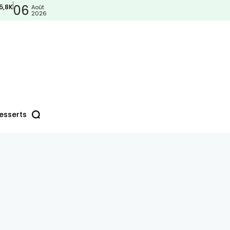
5,8K
06
Août
2026
esserts