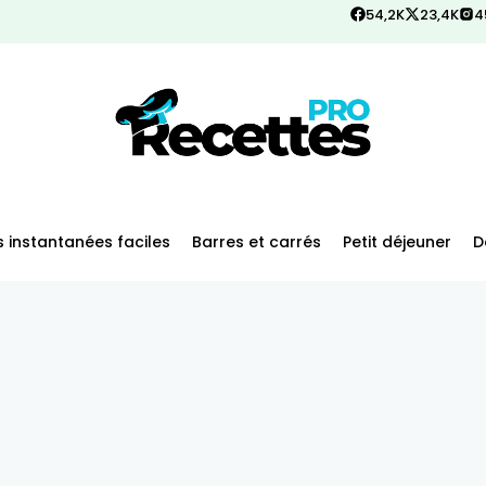
54,2K
23,4K
4
 instantanées faciles
Barres et carrés
Petit déjeuner
D