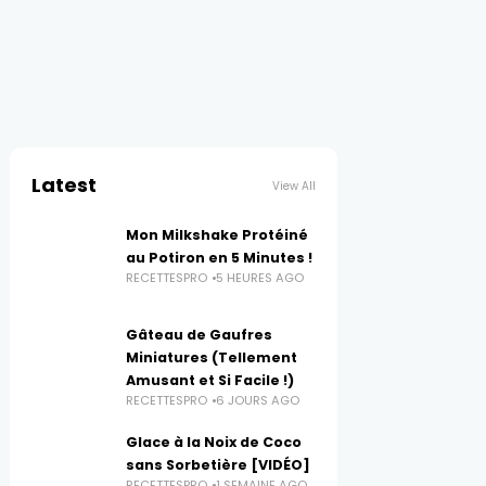
Latest
View All
Mon Milkshake Protéiné
au Potiron en 5 Minutes !
RECETTESPRO
5 HEURES AGO
Gâteau de Gaufres
Miniatures (Tellement
Amusant et Si Facile !)
RECETTESPRO
6 JOURS AGO
Glace à la Noix de Coco
sans Sorbetière [VIDÉO]
RECETTESPRO
1 SEMAINE AGO