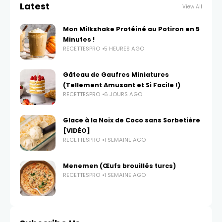
Latest
View All
Mon Milkshake Protéiné au Potiron en 5
Minutes !
RECETTESPRO
5 HEURES AGO
Gâteau de Gaufres Miniatures
(Tellement Amusant et Si Facile !)
RECETTESPRO
6 JOURS AGO
Glace à la Noix de Coco sans Sorbetière
[VIDÉO]
RECETTESPRO
1 SEMAINE AGO
Menemen (Œufs brouillés turcs)
RECETTESPRO
1 SEMAINE AGO