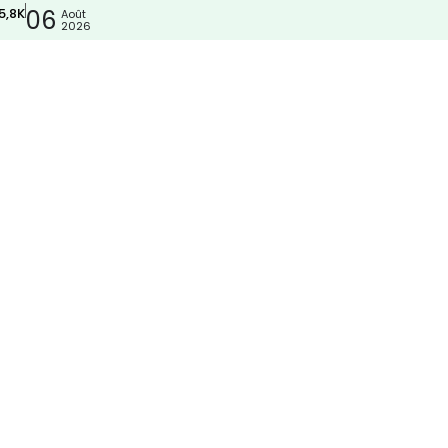
5,8K
06
Août
2026