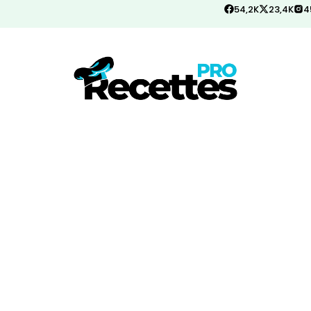
54,2K
23,4K
4