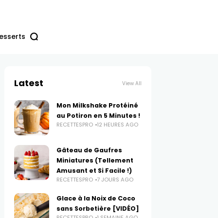
esserts
Latest
View All
Mon Milkshake Protéiné
au Potiron en 5 Minutes !
RECETTESPRO
12 HEURES AGO
Gâteau de Gaufres
Miniatures (Tellement
Amusant et Si Facile !)
RECETTESPRO
7 JOURS AGO
Glace à la Noix de Coco
sans Sorbetière [VIDÉO]
RECETTESPRO
1 SEMAINE AGO