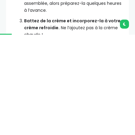
assemblée, alors préparez-la quelques heures
à l’avance.
Battez de la crème et incorporez-la à votre
crème refroidie.
Ne l’ajoutez pas à la crème
chaude !
Layer :
trempez vos biscuits à la cuillère dans
le mélange de café et de Kahlua, en les
retournant pour bien les enrober. Disposez-les
dans le plat, recouvrez d’une moitié de
garniture de crème, et répétez les couches
une fois de plus.
Réfrigérez
pendant au moins 6 heures pour
qu’il prenne, puis saupoudrez de cacao amer
et ajoutez des copeaux de chocolat juste
avant de servir.