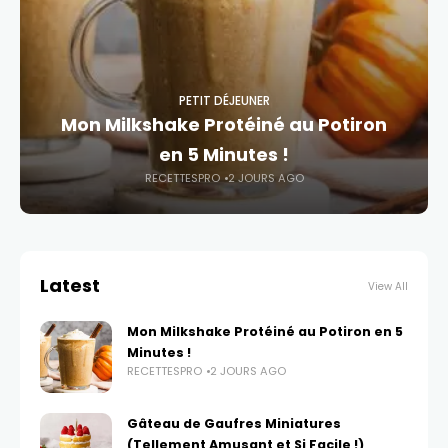
PETIT DÉJEUNER
Mon Milkshake Protéiné au Potiron
en 5 Minutes !
RECETTESPRO
2 JOURS AGO
Latest
View All
Mon Milkshake Protéiné au Potiron en 5
Minutes !
RECETTESPRO
2 JOURS AGO
Gâteau de Gaufres Miniatures
(Tellement Amusant et Si Facile !)