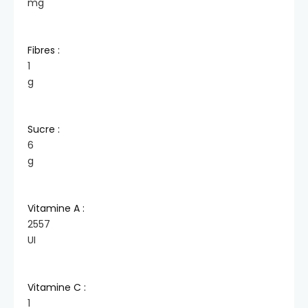
mg
Fibres :
1
g
Sucre :
6
g
Vitamine A :
2557
UI
Vitamine C :
1