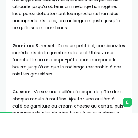
citrouille jusqu’à obtenir un mélange homogène.
Incorporez délicatement les ingrédients humides
aux
ingrédients secs, en mélangeant
juste jusqu’à
ce qu’ils soient combinés.
Garniture Streusel :
Dans un petit bol, combinez les
ingrédients de la garniture streusel. Utilisez une
fourchette ou un coupe-pâte pour incorporer le
beurre jusqu’à ce que le mélange ressemble à des
miettes grossières.
Cuisson :
Versez une cuillère à soupe de pâte dans
chaque moule à muffins. Ajoutez une cuillère à
café de garniture au cream cheese au centre, puis
recouvrez de plus de pâte jusqu’à ce que chaque
moule soit rempli aux trois quarts. Saupoudrez
généreusement de la garniture streusel. Faites cuire
pendant 18 à 20 minutes, puis retirez du moule et