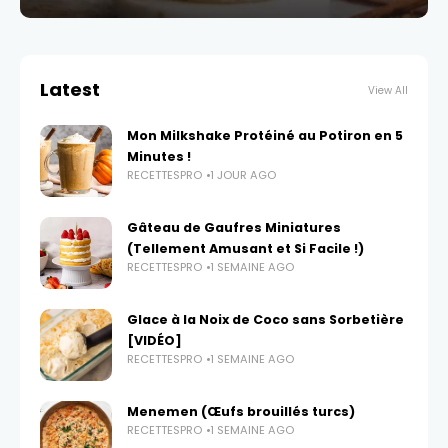
Latest
View All
Mon Milkshake Protéiné au Potiron en 5
Minutes !
RECETTESPRO
1 JOUR AGO
Gâteau de Gaufres Miniatures
(Tellement Amusant et Si Facile !)
RECETTESPRO
1 SEMAINE AGO
Glace à la Noix de Coco sans Sorbetière
[VIDÉO]
RECETTESPRO
1 SEMAINE AGO
Menemen (Œufs brouillés turcs)
RECETTESPRO
1 SEMAINE AGO