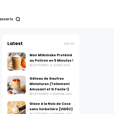
esserts
Latest
View All
Mon Milkshake Protéiné
au Potiron en 5 Minutes !
RECETTESPRO
2 JOURS AGO
Gâteau de Gaufres
Miniatures (Tellement
Amusant et Si Facile !)
RECETTESPRO
1 SEMAINE AGO
Glace à la Noix de Coco
sans Sorbetière [VIDÉO]
RECETTESPRO
1 SEMAINE AGO