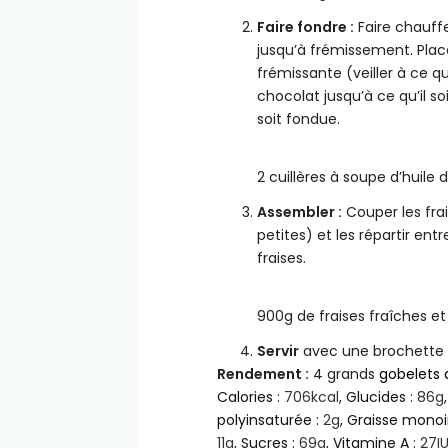
Faire fondre :
Faire chauff
jusqu’à frémissement. Place
frémissante (veiller à ce q
chocolat jusqu’à ce qu’il soi
soit fondue.
2 cuillères à soupe d’huile
Assembler :
Couper les frai
petites) et les répartir ent
fraises.
900g de fraises fraîches e
Servir
avec une brochette p
Rendement :
4 grands
gobelets 
Calories :
706
kcal
,
Glucides :
86
g
polyinsaturée :
2
g
,
Graisse monoi
11
g
,
Sucres :
69
g
,
Vitamine A :
27
I