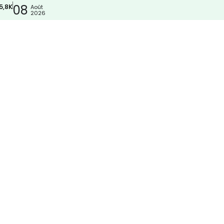
5,8K
08
Août
2026