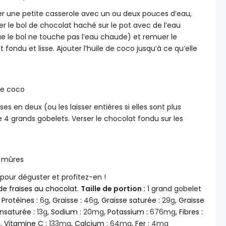
er une petite casserole avec un ou deux pouces d’eau,
r le bol de chocolat haché sur le pot avec de l’eau
ue le bol ne touche pas l’eau chaude) et remuer le
t fondu et lisse. Ajouter l’huile de coco jusqu’à ce qu’elle
 de coco
ses en deux (ou les laisser entières si elles sont plus
re 4 grands gobelets. Verser le chocolat fondu sur les
t mûres
our déguster et profitez-en !
de fraises au chocolat
.
Taille de portion :
1 grand gobelet
,
Protéines :
6
g
,
Graisse :
46
g
,
Graisse saturée :
29
g
,
Graisse
nsaturée :
13
g
,
Sodium :
20
mg
,
Potassium :
676
mg
,
Fibres :
U
,
Vitamine C :
133
mg
,
Calcium :
64
mg
,
Fer :
4
mg