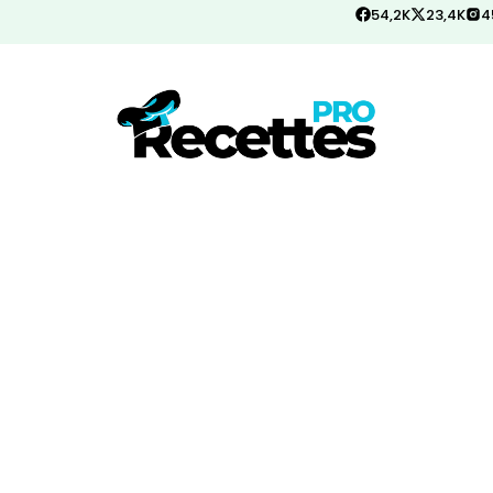
54,2K
23,4K
4