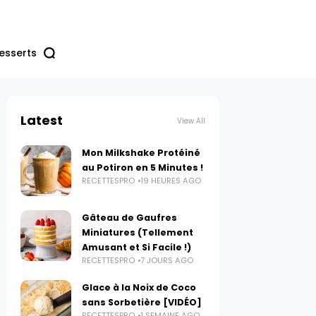
esserts
Latest
View All
Mon Milkshake Protéiné
au Potiron en 5 Minutes !
RECETTESPRO
19 HEURES AGO
Gâteau de Gaufres
Miniatures (Tellement
Amusant et Si Facile !)
RECETTESPRO
7 JOURS AGO
Glace à la Noix de Coco
sans Sorbetière [VIDÉO]
RECETTESPRO
1 SEMAINE AGO