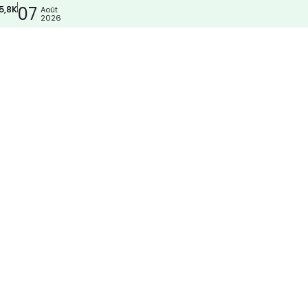
5,8K
07
Août
2026