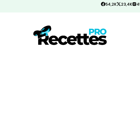
54,2K
23,4K
4