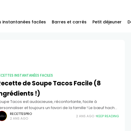
 instantanées faciles
Barres et carrés
Petit déjeuner
D
ECETTES INSTANTANÉES FACILES
Recette de Soupe Tacos Facile (8
ngrédients !)
oupe Tacos est audacieuse, réconfortante, facile à
ersonnaliser et toujours un favori de la famille ! Le bœuf haché
t les haricots noirs remplissent chaque portion de protéines
RECETTESPRO
2 ANS AGO
KEEP READING
2 ANS AGO
andis que