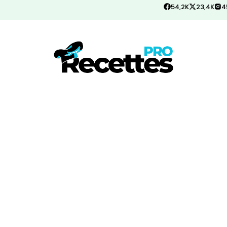
54,2K
23,4K
4