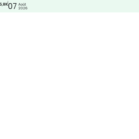
5,8K
07
Août
2026