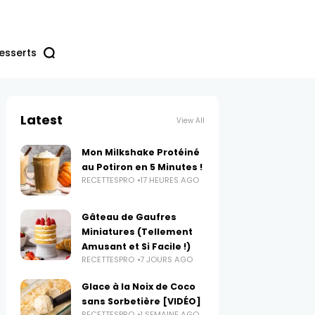
esserts
Latest
View All
Mon Milkshake Protéiné
au Potiron en 5 Minutes !
RECETTESPRO
17 HEURES AGO
Gâteau de Gaufres
Miniatures (Tellement
Amusant et Si Facile !)
RECETTESPRO
7 JOURS AGO
Glace à la Noix de Coco
sans Sorbetière [VIDÉO]
RECETTESPRO
1 SEMAINE AGO