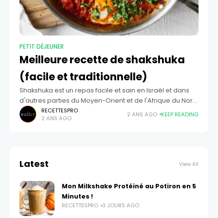
PETIT DÉJEUNER
Meilleure recette de shakshuka
(facile et traditionnelle)
Shakshuka est un repas facile et sain en Israël et dans
d'autres parties du Moyen-Orient et de l'Afrique du Nord.
C'est une simple combinaison de tomates mijotées,
RECETTESPRO
2 ANS AGO
KEEP READING
2 ANS AGO
d'oignons, d'ail, d'épices
Latest
View All
Mon Milkshake Protéiné au Potiron en 5
Minutes !
RECETTESPRO
3 JOURS AGO