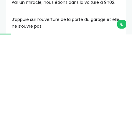
Par un miracle, nous étions dans la voiture à 9h02.
J’appuie sur l’ouverture de la porte du garage et elle
ne s’ouvre pas.
Je cours en haut des escaliers vers l’ouverture de la
porte du garage sur le mur. Rien.
Elle est
gelée
.
Je redescends les escaliers vers la porte du garage.
Je donne des coups furieux au portail pour déloger
la glace.
Je remonte vers l’ouverture de la porte du garage.
Succès !