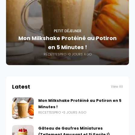
PETIT DÉJEUNER
Mon Milkshake Protéiné au Potiron
en 5 Minutes !
RECETTESPRO
3 JOURS AGO
Latest
View All
Mon Milkshake Protéiné au Potiron en 5
Minutes !
RECETTESPRO
3 JOURS AGO
Gâteau de Gaufres Miniatures
(Tellement Amusant et Si Facile !)