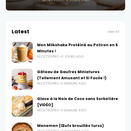
RECETTESPRO
2 JOURS AGO
Latest
View All
Mon Milkshake Protéiné au Potiron en 5
Minutes !
RECETTESPRO
2 JOURS AGO
Gâteau de Gaufres Miniatures
(Tellement Amusant et Si Facile !)
RECETTESPRO
1 SEMAINE AGO
Glace à la Noix de Coco sans Sorbetière
[VIDÉO]
RECETTESPRO
1 SEMAINE AGO
Menemen (Œufs brouillés turcs)