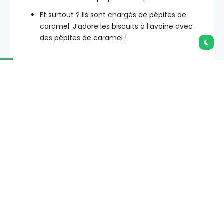
Et surtout ? Ils sont chargés de pépites de
caramel. J’adore les biscuits à l’avoine avec
des pépites de caramel !
Ce que les gens en disent
“C’est une recette fantastique. Ma base de biscuit à
l’avoine préférée que j’ai jamais réalisée. Je ne sais
pas ce qui fait la différence, mais c’est excellent.
Merci !” – Allison
Ingrédients pour les biscuits
à l’avoine et au caramel :